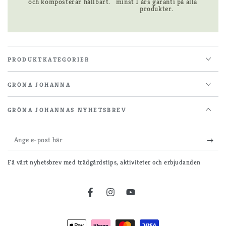
och komposterar hållbart.
minst 1 års garanti på alla
produkter.
PRODUKTKATEGORIER
GRÖNA JOHANNA
GRÖNA JOHANNAS NYHETSBREV
Ange
e-
Få vårt nyhetsbrev med trädgårdstips, aktiviteter och erbjudanden
post
här
Facebook
Instagram
YouTube
Betalningsmetoder