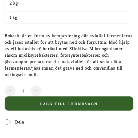
2 kg
eller
Varianten
inte
är
tillgänglig
slutsåld
1 kg
eller
Varianten
inte
är
tillgänglig
slutsåld
eller
Bokashi är en form av kompostering där avfallet fermenteras
inte
tillgänglig
och jäser istället för att brytas ned och förruttna. Med hjälp
av ett bokashiströ berikat med Effektiva Mikrooganismer
såsom mjölksyrebakterier, fotosyntesbakterier och
jässvampar preparerar du matavfallet för att sedan låta
fermenteras/jäsa innan det grävs ned och omvandlas till
näringsrik mull.
Kvantitet
Minska
Öka
kvantitet
kvantitet
LÄGG TILL I KUNDVAGN
för
för
Bokashiströ
Bokashiströ
Dela