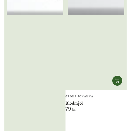
Säljare:
GRÖNA JOHANNA
Blodmjöl
79
Ordinarie
kr
pris