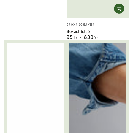
Säljare:
GRÖNA JOHANNA
Bokashiströ
95
830
Ordinarie
kr
kr
pris