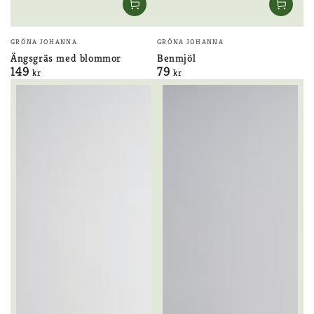
Säljare:
Säljare:
GRÖNA JOHANNA
GRÖNA JOHANNA
Ängsgräs med blommor
Benmjöl
149
79
Ordinarie
Ordinarie
kr
kr
pris
pris