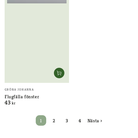
Säljare:
GRÖNA JOHANNA
Flugfälla fönster
43
Ordinarie
kr
pris
1
2
3
4
Nästa ›