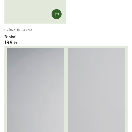
Säljare:
GRÖNA JOHANNA
Biokol
199
Ordinarie
kr
pris