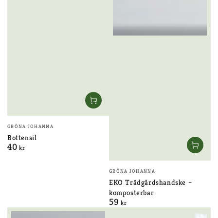
Säljare:
GRÖNA JOHANNA
Bottensil
40
Ordinarie
kr
pris
Säljare:
GRÖNA JOHANNA
EKO Trädgårdshandske –
komposterbar
59
Ordinarie
kr
pris