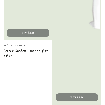
UTSÅLD
Säljare:
GRÖNA JOHANNA
Ferrex Garden - mot sniglar
79
Ordinarie
kr
pris
UTSÅLD